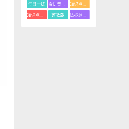
每日一练
看拼音写词语
知识点总结
知识点汇总
苏教版
达标测试卷