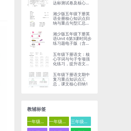
达标测试卷及核心考
点精解
湘少版五年级下册英
语全册核心知识点归
纳与重点句型汇总电
子版
湘少版五年级下册英
语Unit 6第3课时同步
练习题电子版（含语
法考点）
五年级下册语文：核
心字词与句子专项强
化练习，提升语文基
础必备
五年级下册语文期中
复习重点知识点汇
总，课文核心归纳1
教辅标签
一年级数学
一年级语文
三年级数学