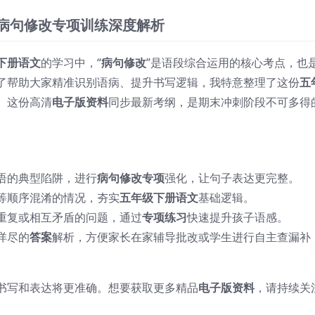
文病句修改专项训练深度解析
下册语文
的学习中，“
病句修改
”是语段综合运用的核心考点，也
了帮助大家精准识别语病、提升书写逻辑，我特意整理了这份
五
。这份高清
电子版资料
同步最新考纲，是期末冲刺阶段不可多得
语的典型陷阱，进行
病句修改专项
强化，让句子表达更完整。
等顺序混淆的情况，夯实
五年级下册语文
基础逻辑。
重复或相互矛盾的问题，通过
专项练习
快速提升孩子语感。
详尽的
答案
解析，方便家长在家辅导批改或学生进行自主查漏补
书写和表达将更准确。想要获取更多精品
电子版资料
，请持续关