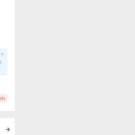
何个
容
(
0
)