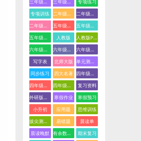
三年级英语
三年级语文
专项练习
专项训练
二年级下册数学
二年级数学
二年级语文
五年级数学
五年级英语
五年级语文
人教版
人教版PEP
六年级数学
六年级英语
六年级语文
写字表
北师大版
单元测试卷
同步练习
四大名著
四年级下册语文
四年级数学
四年级语文
复习资料
外研版三起点
寒假作业
寒假预习
小升初
应用题
思维训练
拔尖测试卷
易错题
晨读单
晨读晚默
有余数的除法
期末复习