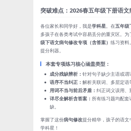
突破难点：2026春五年级下册语
各位家长和同学好，我是
学科星
。在
五年级
多孩子在各类考试中容易丢分的重灾区。为
级下语文病句修改专项（含答案）
练习资料
提分利器。
本套专项练习核心涵盖类型：
成分残缺辨析：
针对句子缺少主语或谓
语序不当纠正：
解析关联词、多层定语
用词不当与前后矛盾：
纠正词义误用、
详尽全解析含答案：
所有练习题均配套
缺。
掌握了这份
病句修改
提分精华，孩子的语文
学科星！