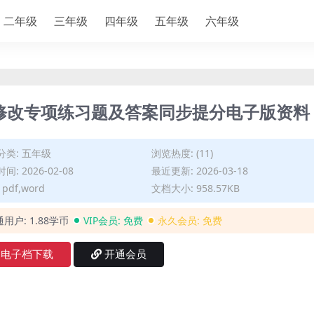
二年级
三年级
四年级
五年级
六年级
句修改专项练习题及答案同步提分电子版资料
分类:
五年级
浏览热度: (11)
间: 2026-02-08
最近更新: 2026-03-18
pdf,word
文档大小: 958.57KB
通用户:
1.88学币
VIP会员:
免费
永久会员:
免费
电子档下载
开通会员