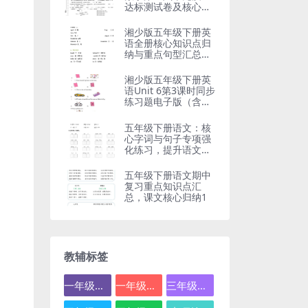
达标测试卷及核心考
点精解
湘少版五年级下册英
语全册核心知识点归
纳与重点句型汇总电
子版
湘少版五年级下册英
语Unit 6第3课时同步
练习题电子版（含语
法考点）
五年级下册语文：核
心字词与句子专项强
化练习，提升语文基
础必备
五年级下册语文期中
复习重点知识点汇
总，课文核心归纳1
教辅标签
一年级数学
一年级语文
三年级数学