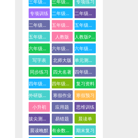
三年级英语
三年级语文
专项练习
专项训练
二年级下册数学
二年级数学
二年级语文
五年级数学
五年级英语
五年级语文
人教版
人教版PEP
六年级数学
六年级英语
六年级语文
写字表
北师大版
单元测试卷
同步练习
四大名著
四年级下册语文
四年级数学
四年级语文
复习资料
外研版三起点
寒假作业
寒假预习
小升初
应用题
思维训练
拔尖测试卷
易错题
晨读单
晨读晚默
有余数的除法
期末复习