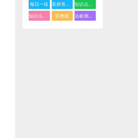
每日一练
看拼音写词语
知识点总结
知识点汇总
苏教版
达标测试卷