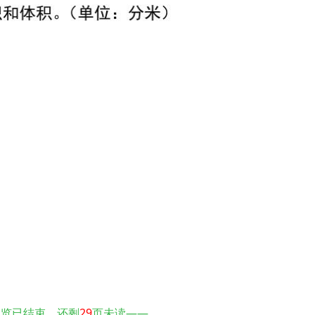
预览已结束，还剩
29
页未读——