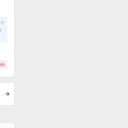
何个
容
(
0
)