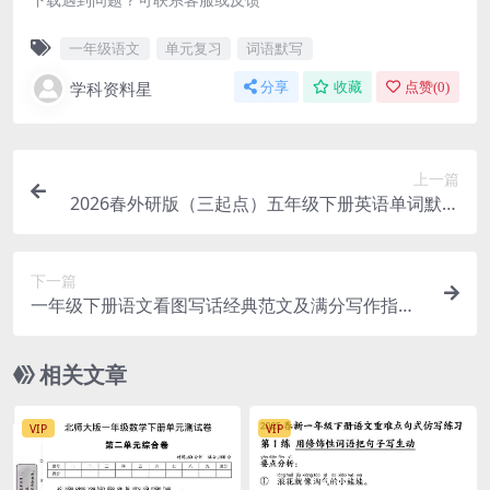
一年级语文
单元复习
词语默写
学科资料星
分享
收藏
点赞(
0
)
上一篇
2026春外研版（三起点）五年级下册英语单词默写
单PDF同步练习下载
下一篇
一年级下册语文看图写话经典范文及满分写作指导
电子版
相关文章
VIP
VIP