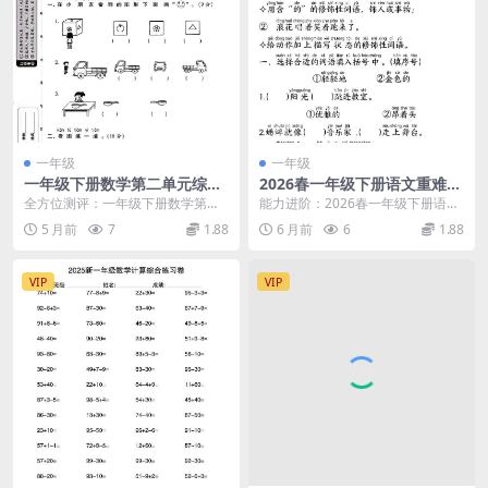
一年级
一年级
一年级下册数学第二单元综合
2026春一年级下册语文重难点
测试卷北师大版同步检测练习
句式仿写练习专项提分电子版
全方位测评：一年级下册数学第二
能力进阶：2026春一年级下册语文
题电子版
资料
单元综合测试卷（北师大版） 在完
重难点句式仿写练习核心解析 大家
5 月前
7
1.88
6 月前
6
1.88
成了“观察物体”这...
好，我是学科星...
VIP
VIP