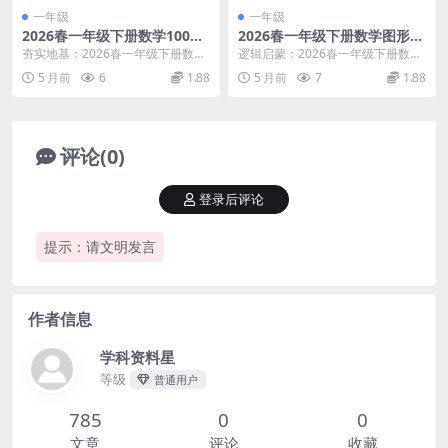
一年级
一年级
2026春一年级下册数学100以
2026春一年级下册数学图形的
内计算综合练习卷同步提分专
规律专项练习提分精华同步电
夯实地基：2026春一年级下册数学
逻辑启蒙：2026春一年级下册数学
项电子版资料
子版资料
100以内计算综合练习卷核心解析
图形的规律专项练习核心解析 大家
5 月前
6
1.88
5 月前
7
1.88
大家好，我是...
好，我是学科星...
评论(0)
登录后评论
提示：请文明发言
作者信息
学科资料星
等级
普通用户
785
0
0
文章
评论
收藏