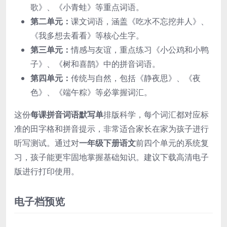
歌》、《小青蛙》等重点词语。
第二单元：
课文词语，涵盖《吃水不忘挖井人》、
《我多想去看看》等核心生字。
第三单元：
情感与友谊，重点练习《小公鸡和小鸭
子》、《树和喜鹊》中的拼音词语。
第四单元：
传统与自然，包括《静夜思》、《夜
色》、《端午粽》等必掌握词汇。
这份
每课拼音词语默写单
排版科学，每个词汇都对应标
准的田字格和拼音提示，非常适合家长在家为孩子进行
听写测试。通过对
一年级下册语文
前四个单元的系统复
习，孩子能更牢固地掌握基础知识。建议下载高清电子
版进行打印使用。
电子档预览