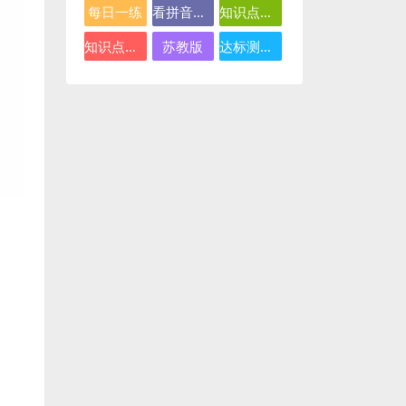
每日一练
看拼音写词语
知识点总结
知识点汇总
苏教版
达标测试卷