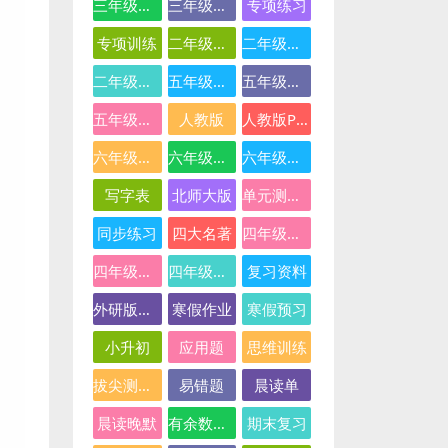
三年级英语
三年级语文
专项练习
专项训练
二年级下册数学
二年级数学
二年级语文
五年级数学
五年级英语
五年级语文
人教版
人教版PEP
六年级数学
六年级英语
六年级语文
写字表
北师大版
单元测试卷
同步练习
四大名著
四年级下册语文
四年级数学
四年级语文
复习资料
外研版三起点
寒假作业
寒假预习
小升初
应用题
思维训练
拔尖测试卷
易错题
晨读单
晨读晚默
有余数的除法
期末复习