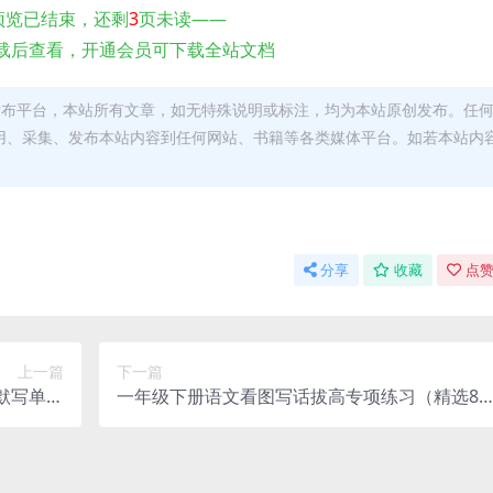
预览已结束，还剩
3
页未读——
载后查看，开通会员可下载全站文档
发布平台，本站所有文章，如无特殊说明或标注，均为本站原创发布。任
用、采集、发布本站内容到任何网站、书籍等各类媒体平台。如若本站内
。
分享
收藏
点赞
上一篇
下一篇
默写单电
一年级下册语文看图写话拔高专项练习（精选8
子版下载
范文与指导）