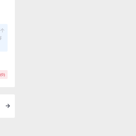
何个
容
(
0
)
篇