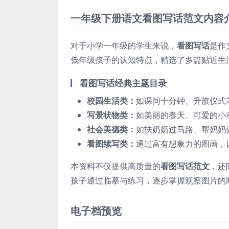
一年级下册语文看图写话范文内容
对于小学一年级的学生来说，
看图写话
是作
低年级孩子的认知特点，精选了多篇贴近生
看图写话经典主题目录
校园生活类：
如课间十分钟、升旗仪式
写景状物类：
如美丽的春天、可爱的小
社会美德类：
如扶奶奶过马路、帮妈妈
看图续写类：
通过富有想象力的图画，
本资料不仅提供高质量的
看图写话范文
，还
孩子通过临摹与练习，逐步掌握观察图片的
电子档预览