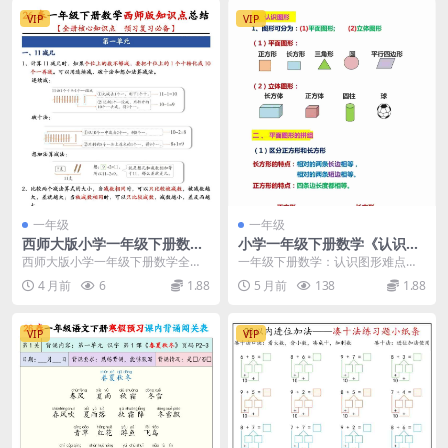
VIP
VIP
一年级
一年级
西师大版小学一年级下册数学
小学一年级下册数学《认识图
全册核心知识点归纳总结电子
形》难点知识点总结及图形拼
西师大版小学一年级下册数学全册
一年级下册数学：认识图形难点知
版
组专项练习电子版
核心知识点梳理 大家好，我是学科
识点总结推荐 各位家长和同学，学
4 月前
6
1.88
5 月前
138
1.88
星。针对西师版一年...
科星今日为您整理了...
VIP
VIP