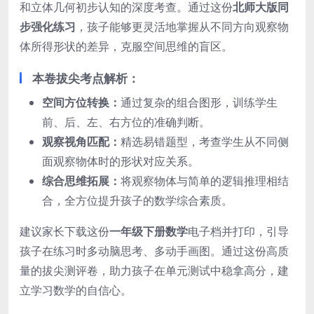
和立体几何初步认知的深度考查。通过这份
北师大版同
步强化练习
，孩子能够更灵活地掌握从不同方向观察物
体所得形状的差异，克服空间思维的盲区。
本卷拔尖考点解析：
空间方位转换：
通过复杂的组合图形，训练学生
前、后、左、右方位的准确判断。
观察视角匹配：
精选易错题型，考查学生从不同侧
面观察物体时的形状对应关系。
综合思维拓展：
将观察物体与简单的逻辑推理相结
合，全方位提升孩子的数学综合素质。
建议家长下载这份
一年级下册数学
电子档并打印，引导
孩子在练习时多动脑思考、多动手画图。通过这份高质
量的拔尖测评卷，助力孩子在单元测试中稳拿高分，建
立学习数学的自信心。