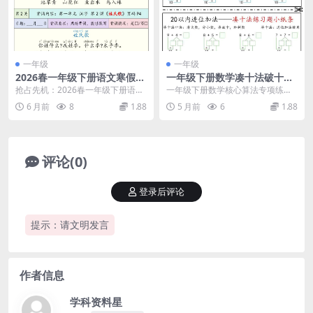
一年级
一年级
2026春一年级下册语文寒假预
一年级下册数学凑十法破十法
习课内背诵闯关表全册同步12
平十法专项练习题小纸条电子
抢占先机：2026春一年级下册语文
一年级下册数学核心算法专项练习
页电子版资料
版下载
寒假预习课内背诵闯关表核心解析
预览 凑十法、破十法以及平十法是
6 月前
8
1.88
5 月前
6
1.88
大家好，我是学...
一年级数学学习中的...
评论(0)
登录后评论
提示：请文明发言
作者信息
学科资料星