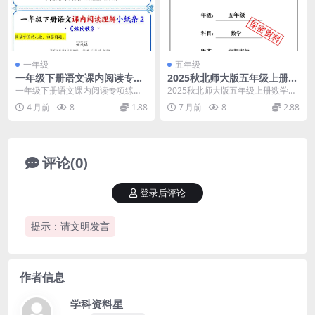
一年级
五年级
一年级下册语文课内阅读专项
2025秋北师大版五年级上册数
练习小纸条：同步课文阅读理
学期末押题模拟测试卷（全5
一年级下册语文课内阅读专项练习
2025秋北师大版五年级上册数学期
解过关资料
套含答案25页电子版）
推荐 在一年级下册语文的学习中，
末冲刺押题卷 期末临近，学科星特
4 月前
8
1.88
7 月前
8
2.88
阅读理解能力的培养...
意为五年级学子...
评论(0)
登录后评论
提示：请文明发言
作者信息
学科资料星