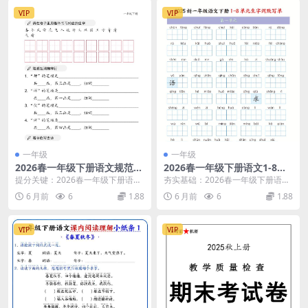
VIP
VIP
一年级
一年级
2026春一年级下册语文规范书
2026春一年级下册语文1-8单
写卷面字帖同步提分专项练习
元生字词全册默写单专项练习
提分关键：2026春一年级下册语文
夯实基础：2026春一年级下册语文
电子版
卷含答案16页电子版资料
书写卷面字帖深度解析 大家好，我
1-8单元生字词全册默写单核心解析
6 月前
6
1.88
6 月前
6
1.88
是学科星。在一...
大家好，我...
VIP
VIP