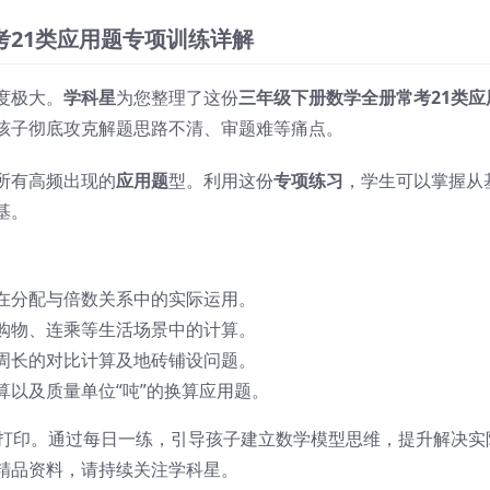
21类应用题专项训练详解
度极大。
学科星
为您整理了这份
三年级下册数学全册常考21类应
孩子彻底攻克解题思路不清、审题难等痛点。
所有高频出现的
应用题
型。利用这份
专项练习
，学生可以掌握从
基。
在分配与倍数关系中的实际运用。
购物、连乘等生活场景中的计算。
周长的对比计算及地砖铺设问题。
算以及质量单位“吨”的换算应用题。
打印。通过每日一练，引导孩子建立数学模型思维，提升解决实
精品资料，请持续关注学科星。