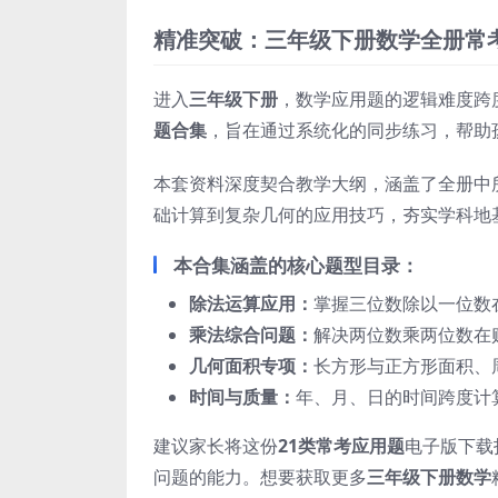
精准突破：三年级下册数学全册常考
进入
三年级下册
，数学应用题的逻辑难度跨
题合集
，旨在通过系统化的同步练习，帮助
本套资料深度契合教学大纲，涵盖了全册中
础计算到复杂几何的应用技巧，夯实学科地
本合集涵盖的核心题型目录：
除法运算应用：
掌握三位数除以一位数
乘法综合问题：
解决两位数乘两位数在
几何面积专项：
长方形与正方形面积、
时间与质量：
年、月、日的时间跨度计
建议家长将这份
21类常考应用题
电子版下载
问题的能力。想要获取更多
三年级下册数学