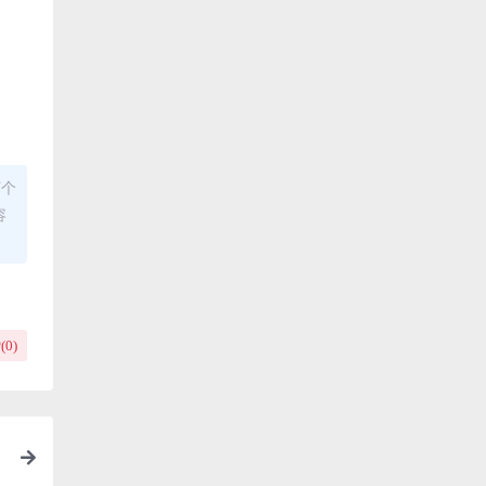
何个
容
(
0
)