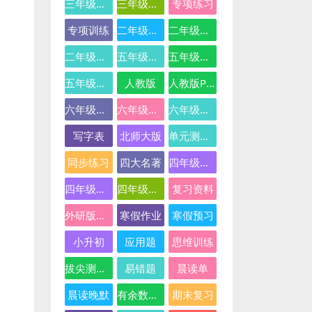
三年级英语
三年级语文
专项练习
专项训练
二年级下册数学
二年级数学
二年级语文
五年级数学
五年级英语
五年级语文
人教版
人教版PEP
六年级数学
六年级英语
六年级语文
写字表
北师大版
单元测试卷
同步练习
四大名著
四年级下册语文
四年级数学
四年级语文
复习资料
外研版三起点
寒假作业
寒假预习
小升初
应用题
思维训练
拔尖测试卷
易错题
晨读单
晨读晚默
有余数的除法
期末复习