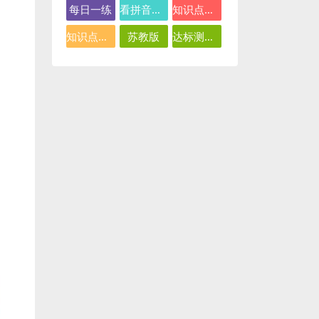
每日一练
看拼音写词语
知识点总结
知识点汇总
苏教版
达标测试卷