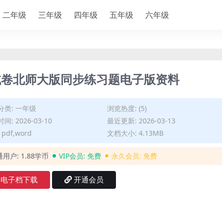
二年级
三年级
四年级
五年级
六年级
试卷北师大版同步练习题电子版资料
分类:
一年级
浏览热度: (5)
间: 2026-03-10
最近更新: 2026-03-13
pdf,word
文档大小: 4.13MB
通用户:
1.88学币
VIP会员:
免费
永久会员:
免费
电子档下载
开通会员