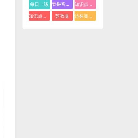
每日一练
看拼音写词语
知识点总结
知识点汇总
苏教版
达标测试卷