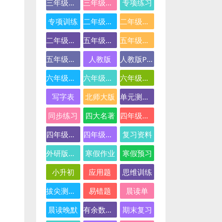
三年级英语
三年级语文
专项练习
专项训练
二年级下册数学
二年级数学
二年级语文
五年级数学
五年级英语
五年级语文
人教版
人教版PEP
六年级数学
六年级英语
六年级语文
写字表
北师大版
单元测试卷
同步练习
四大名著
四年级下册语文
四年级数学
四年级语文
复习资料
外研版三起点
寒假作业
寒假预习
小升初
应用题
思维训练
拔尖测试卷
易错题
晨读单
晨读晚默
有余数的除法
期末复习