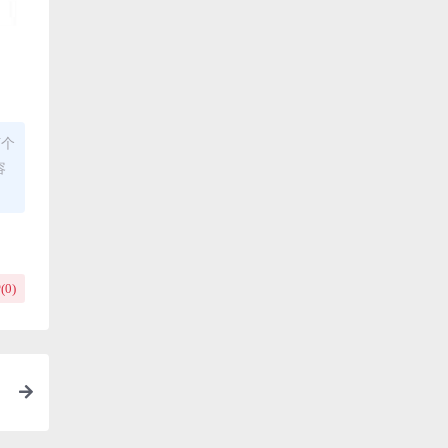
何个
容
(
0
)