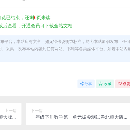
预览已结束，还剩
6
页未读——
载后查看，开通会员可下载全站文档
发布平台，本站所有文章，如无特殊说明或标注，均为本站原创发布。任
用、采集、发布本站内容到任何网站、书籍等各类媒体平台。如若本站内
。
分享
收藏
点赞
上一篇
下一篇
师大版同
一年级下册数学第一单元拔尖测试卷北师大版同
子版下载
步提分专项练习